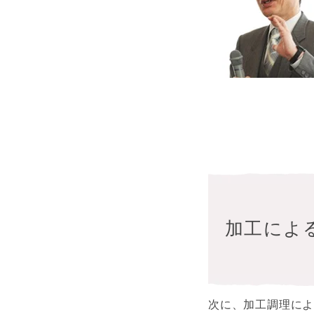
加工によ
次に、加工調理に