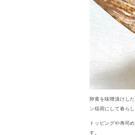
卵黄を味噌漬けし
ン稲荷にして春ら
トッピングや寿司
す。