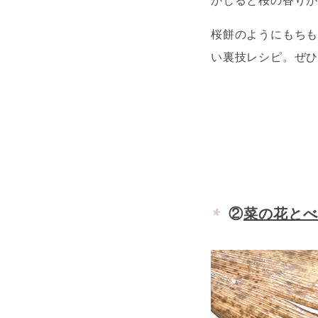
かじると桜の香り
桜餅のようにもち
い裏技レシピ。ぜ
②
菜の花とべ