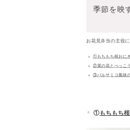
季節を映
お花見弁当の主役
①
もちもち桜おに
②
菜の花とべっこ
③
バルサミコ風味
①
もちもち桜