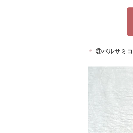
③
バルサミコ