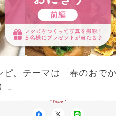
シピ。テーマは「春のおで
）」
* Share *