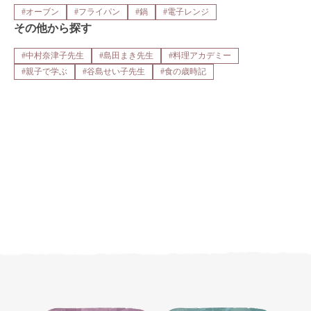
#オーブン
#フライパン
#鍋
#電子レンジ
その他から探す
#中村奈津子先生
#島田まき先生
#料理アカデミー
#親子で学ぶ
#谷島せい子先生
#食の歳時記