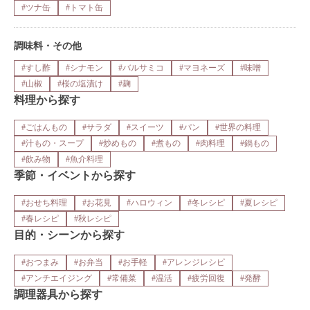
#ツナ缶
#トマト缶
調味料・その他
#すし酢
#シナモン
#バルサミコ
#マヨネーズ
#味噌
#山椒
#桜の塩漬け
#麹
料理から探す
#ごはんもの
#サラダ
#スイーツ
#パン
#世界の料理
#汁もの・スープ
#炒めもの
#煮もの
#肉料理
#鍋もの
#飲み物
#魚介料理
季節・イベントから探す
#おせち料理
#お花見
#ハロウィン
#冬レシピ
#夏レシピ
#春レシピ
#秋レシピ
目的・シーンから探す
#おつまみ
#お弁当
#お手軽
#アレンジレシピ
#アンチエイジング
#常備菜
#温活
#疲労回復
#発酵
調理器具から探す