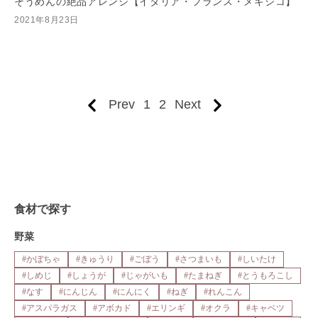
そうめんの絶品アレンジ【イタリア・フランス・メキシコ】
2021年8月23日
Prev
1
2
Next
食材で探す
野菜
#かぼちゃ
#きゅうり
#ごぼう
#さつまいも
#しいたけ
#しめじ
#しょうが
#じゃがいも
#たまねぎ
#とうもろこし
#なす
#にんじん
#にんにく
#ねぎ
#れんこん
#アスパラガス
#アボカド
#エリンギ
#オクラ
#キャベツ