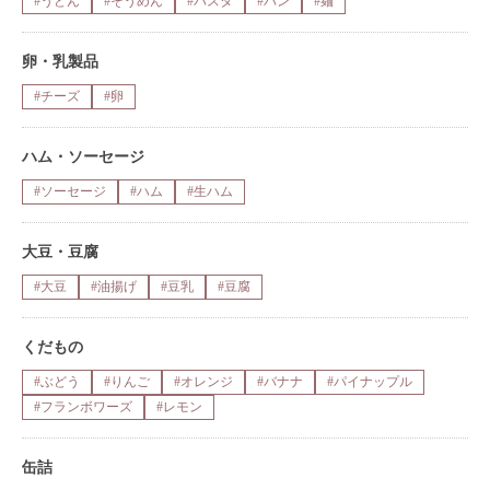
#うどん
#そうめん
#パスタ
#パン
#麺
卵・乳製品
#チーズ
#卵
ハム・ソーセージ
#ソーセージ
#ハム
#生ハム
大豆・豆腐
#大豆
#油揚げ
#豆乳
#豆腐
くだもの
#ぶどう
#りんご
#オレンジ
#バナナ
#パイナップル
#フランボワーズ
#レモン
缶詰