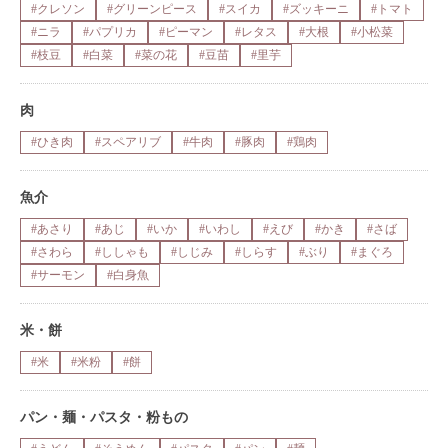
#クレソン
#グリーンピース
#スイカ
#ズッキーニ
#トマト
#ニラ
#パプリカ
#ピーマン
#レタス
#大根
#小松菜
#枝豆
#白菜
#菜の花
#豆苗
#里芋
肉
#ひき肉
#スペアリブ
#牛肉
#豚肉
#鶏肉
魚介
#あさり
#あじ
#いか
#いわし
#えび
#かき
#さば
#さわら
#ししゃも
#しじみ
#しらす
#ぶり
#まぐろ
#サーモン
#白身魚
米・餅
#米
#米粉
#餅
パン・麺・パスタ・粉もの