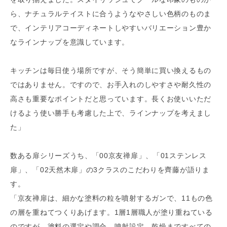
ら、ナチュラルテイストに合うようなやさしい色柄のものま
で、インテリアコーディネートしやすいバリエーション豊か
なラインナップを意識しています。
キッチンは毎日使う場所ですが、そう簡単に買い換えるもの
ではありません。ですので、お手入れのしやすさや耐久性の
高さも重要なポイントだと思っています。長くお使いいただ
けるよう使い勝手も考慮した上で、ラインナップを考えまし
た」
数ある扉シリーズうち、「00京友禅扉」、「01ステンレス
扉」、「02天然木扉」の3クラスのこだわりを齊藤が語りま
す。
「京友禅扉は、細かな塗料の粒を噴射するガンで、11もの色
の層を重ねてつくりあげます。1層1層職人が塗り重ねている
のですが、塗料の選定や調合、噴射設定、乾燥まですべての