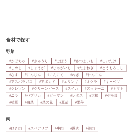
食材で探す
野菜
#かぼちゃ
#きゅうり
#ごぼう
#さつまいも
#しいたけ
#しめじ
#しょうが
#じゃがいも
#たまねぎ
#とうもろこし
#なす
#にんじん
#にんにく
#ねぎ
#れんこん
#アスパラガス
#アボカド
#エリンギ
#オクラ
#キャベツ
#クレソン
#グリーンピース
#スイカ
#ズッキーニ
#トマト
#ニラ
#パプリカ
#ピーマン
#レタス
#大根
#小松菜
#枝豆
#白菜
#菜の花
#豆苗
#里芋
肉
#ひき肉
#スペアリブ
#牛肉
#豚肉
#鶏肉