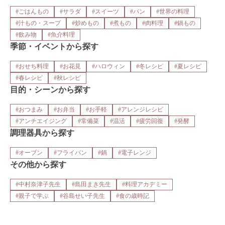
#ごはんもの
#サラダ
#スイーツ
#パン
#世界の料理
#汁もの・スープ
#炒めもの
#煮もの
#肉料理
#鍋もの
#飲み物
#魚介料理
季節・イベントから探す
#おせち料理
#お花見
#ハロウィン
#冬レシピ
#夏レシピ
#春レシピ
#秋レシピ
目的・シーンから探す
#おつまみ
#お弁当
#お手軽
#アレンジレシピ
#アンチエイジング
#常備菜
#温活
#疲労回復
#発酵
調理器具から探す
#オーブン
#フライパン
#鍋
#電子レンジ
その他から探す
#中村奈津子先生
#島田まき先生
#料理アカデミー
#親子で学ぶ
#谷島せい子先生
#食の歳時記