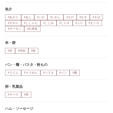
魚介
#あさり
#あじ
#いか
#いわし
#えび
#かき
#さば
#さわら
#ししゃも
#しじみ
#しらす
#ぶり
#まぐろ
#サーモン
#白身魚
米・餅
#米
#米粉
#餅
パン・麺・パスタ・粉もの
#うどん
#そうめん
#パスタ
#パン
#麺
卵・乳製品
#チーズ
#卵
ハム・ソーセージ