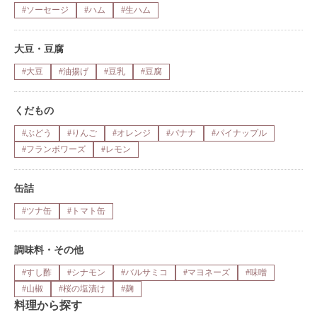
#ソーセージ
#ハム
#生ハム
大豆・豆腐
#大豆
#油揚げ
#豆乳
#豆腐
くだもの
#ぶどう
#りんご
#オレンジ
#バナナ
#パイナップル
#フランボワーズ
#レモン
缶詰
#ツナ缶
#トマト缶
調味料・その他
#すし酢
#シナモン
#バルサミコ
#マヨネーズ
#味噌
#山椒
#桜の塩漬け
#麹
料理から探す