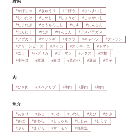
野菜
#かぼちゃ
#きゅうり
#ごぼう
#さつまいも
#しいたけ
#しめじ
#しょうが
#じゃがいも
#たまねぎ
#とうもろこし
#なす
#にんじん
#にんにく
#ねぎ
#れんこん
#アスパラガス
#アボカド
#エリンギ
#オクラ
#キャベツ
#クレソン
#グリーンピース
#スイカ
#ズッキーニ
#トマト
#ニラ
#パプリカ
#ピーマン
#レタス
#大根
#小松菜
#枝豆
#白菜
#菜の花
#豆苗
#里芋
肉
#ひき肉
#スペアリブ
#牛肉
#豚肉
#鶏肉
魚介
#あさり
#あじ
#いか
#いわし
#えび
#かき
#さば
#さわら
#ししゃも
#しじみ
#しらす
#ぶり
#まぐろ
#サーモン
#白身魚