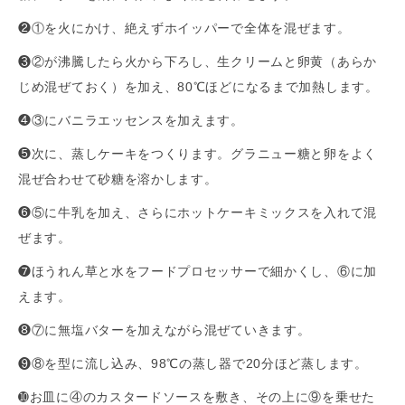
❷①を火にかけ、絶えずホイッパーで全体を混ぜます。
❸②が沸騰したら火から下ろし、生クリームと卵黄（あらか
じめ混ぜておく）を加え、80℃ほどになるまで加熱します。
❹③にバニラエッセンスを加えます。
❺次に、蒸しケーキをつくります。グラニュー糖と卵をよく
混ぜ合わせて砂糖を溶かします。
❻⑤に牛乳を加え、さらにホットケーキミックスを入れて混
ぜます。
❼ほうれん草と水をフードプロセッサーで細かくし、⑥に加
えます。
❽⑦に無塩バターを加えながら混ぜていきます。
❾⑧を型に流し込み、98℃の蒸し器で20分ほど蒸します。
➓お皿に④のカスタードソースを敷き、その上に⑨を乗せた