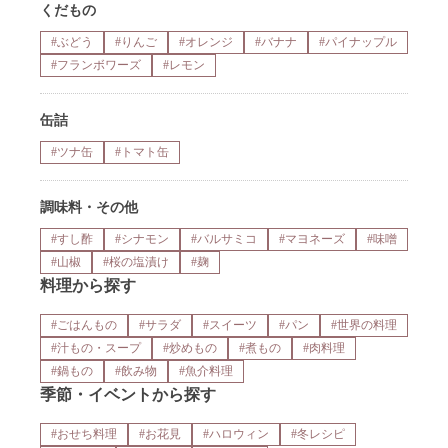
くだもの
#ぶどう
#りんご
#オレンジ
#バナナ
#パイナップル
#フランボワーズ
#レモン
缶詰
#ツナ缶
#トマト缶
調味料・その他
#すし酢
#シナモン
#バルサミコ
#マヨネーズ
#味噌
#山椒
#桜の塩漬け
#麹
料理から探す
#ごはんもの
#サラダ
#スイーツ
#パン
#世界の料理
#汁もの・スープ
#炒めもの
#煮もの
#肉料理
#鍋もの
#飲み物
#魚介料理
季節・イベントから探す
#おせち料理
#お花見
#ハロウィン
#冬レシピ