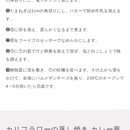
の角切りにし、電子レンジで蒸します。
❺たまねぎは1cmの角切りにし、バターで炒め牛乳を加えま
す。
❻⑤に④を加え、柔らかくなるまで煮ます。
❼⑥をフードプロセッサーでなめらかにします。
❽⑦に①の茹で汁と卵黄を加えて混ぜ、塩と白こしょうで味
を調えます。
❾耐熱皿に③を敷き、①の牡蠣を並べます。その上から⑧を
かけて、全体にパルメザンチーズを振り、230℃のオーブンで
4～5分焼いたら完成です。
カリフラワーの蒸し焼き カレー風