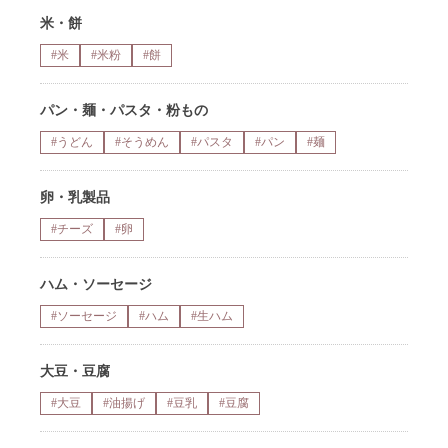
米・餅
#米
#米粉
#餅
パン・麺・パスタ・粉もの
#うどん
#そうめん
#パスタ
#パン
#麺
卵・乳製品
#チーズ
#卵
ハム・ソーセージ
#ソーセージ
#ハム
#生ハム
大豆・豆腐
#大豆
#油揚げ
#豆乳
#豆腐