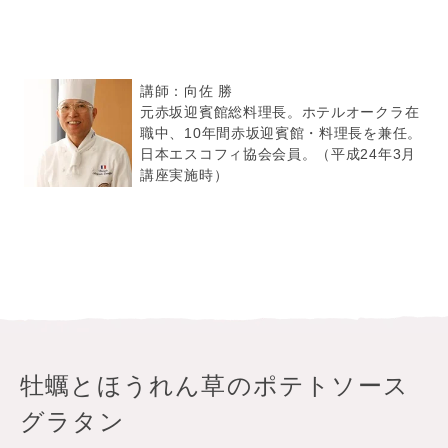
講師：向佐 勝
元赤坂迎賓館総料理長。ホテルオークラ在
職中、10年間赤坂迎賓館・料理長を兼任。
日本エスコフィ協会会員。（平成24年3月
講座実施時）
牡蠣とほうれん草のポテトソース
グラタン