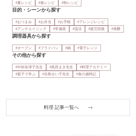
#夏レシピ
#春レシピ
#秋レシピ
目的・シーンから探す
#おつまみ
#お弁当
#お手軽
#アレンジレシピ
#アンチエイジング
#常備菜
#温活
#疲労回復
#発酵
調理器具から探す
#オーブン
#フライパン
#鍋
#電子レンジ
その他から探す
#中村奈津子先生
#島田まき先生
#料理アカデミー
#親子で学ぶ
#谷島せい子先生
#食の歳時記
料理 記事一覧へ