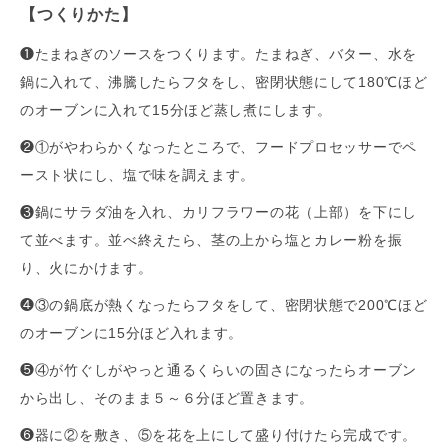
【つくりかた】
❶たまねぎのソースをつくります。たまねぎ、バター、水を
鍋に入れて、沸騰したらフタをし、密閉状態にして180℃ほど
のオーブンに入れて15分ほど蒸し煮にします。
❷①がやわらかくなったところで、フードプロセッサーでペ
ースト状にし、塩で味を調えます。
❸鍋にサラダ油を入れ、カリフラワーの花（上部）を下にし
て並べます。並べ終えたら、茎の上から塩とカレー粉を振
り、火にかけます。
❹③の鍋底が熱くなったらフタをして、密閉状態で200℃ほど
のオーブンに15分ほど入れます。
❺④が竹ぐしがやっと通るくらいの固さになったらオーブン
から出し、そのまま５～６分ほど置きます。
❻器に②を敷き、⑤を花を上にして盛り付けたら完成です。