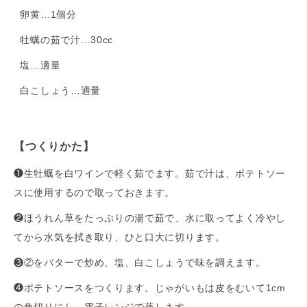
卵黄…1個分
牡蠣の茹で汁…30cc
塩…適量
白こしょう…適量
【つくりかた】
❶生牡蠣を白ワインで軽く茹でます。茹で汁は、ポテトソー
スに使用するので取っておきます。
❷ほうれん草をたっぷりの湯で茹で、水に取ってよく冷やし
てから水気を拭き取り、ひと口大に切ります。
❸②をバターで炒め、塩、白こしょうで味を調えます。
❹ポテトソースをつくります。じゃがいもは皮をむいて1cm