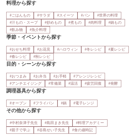
料理から探す
#ごはんもの
#サラダ
#スイーツ
#パン
#世界の料理
#汁もの・スープ
#炒めもの
#煮もの
#肉料理
#鍋もの
#飲み物
#魚介料理
季節・イベントから探す
#おせち料理
#お花見
#ハロウィン
#冬レシピ
#夏レシピ
#春レシピ
#秋レシピ
目的・シーンから探す
#おつまみ
#お弁当
#お手軽
#アレンジレシピ
#アンチエイジング
#常備菜
#温活
#疲労回復
#発酵
調理器具から探す
#オーブン
#フライパン
#鍋
#電子レンジ
その他から探す
#中村奈津子先生
#島田まき先生
#料理アカデミー
#親子で学ぶ
#谷島せい子先生
#食の歳時記