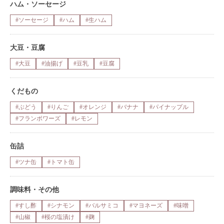
ハム・ソーセージ
#ソーセージ
#ハム
#生ハム
大豆・豆腐
#大豆
#油揚げ
#豆乳
#豆腐
くだもの
#ぶどう
#りんご
#オレンジ
#バナナ
#パイナップル
#フランボワーズ
#レモン
缶詰
#ツナ缶
#トマト缶
調味料・その他
#すし酢
#シナモン
#バルサミコ
#マヨネーズ
#味噌
#山椒
#桜の塩漬け
#麹