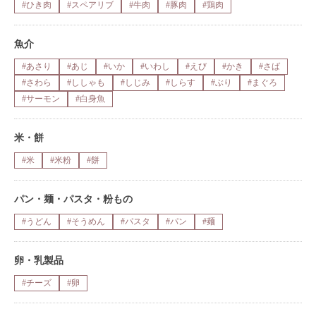
#ひき肉
#スペアリブ
#牛肉
#豚肉
#鶏肉
魚介
#あさり
#あじ
#いか
#いわし
#えび
#かき
#さば
#さわら
#ししゃも
#しじみ
#しらす
#ぶり
#まぐろ
#サーモン
#白身魚
米・餅
#米
#米粉
#餅
パン・麺・パスタ・粉もの
#うどん
#そうめん
#パスタ
#パン
#麺
卵・乳製品
#チーズ
#卵