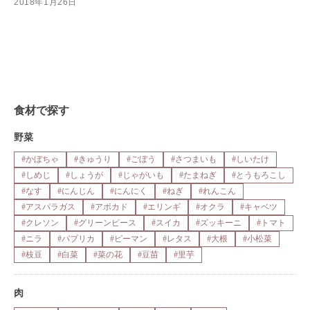
2018年1月26日
食材で探す
野菜
#かぼちゃ
#きゅうり
#ごぼう
#さつまいも
#しいたけ
#しめじ
#しょうが
#じゃがいも
#たまねぎ
#とうもろこし
#なす
#にんじん
#にんにく
#ねぎ
#れんこん
#アスパラガス
#アボカド
#エリンギ
#オクラ
#キャベツ
#クレソン
#グリーンピース
#スイカ
#ズッキーニ
#トマト
#ニラ
#パプリカ
#ピーマン
#レタス
#大根
#小松菜
#枝豆
#白菜
#菜の花
#豆苗
#里芋
肉