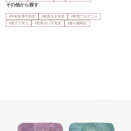
その他から探す
#中村奈津子先生
#島田まき先生
#料理アカデミー
#親子で学ぶ
#谷島せい子先生
#食の歳時記