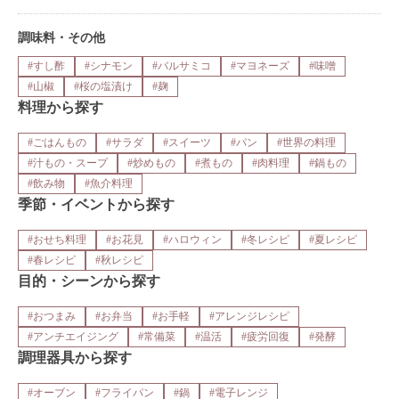
調味料・その他
#すし酢
#シナモン
#バルサミコ
#マヨネーズ
#味噌
#山椒
#桜の塩漬け
#麹
料理から探す
#ごはんもの
#サラダ
#スイーツ
#パン
#世界の料理
#汁もの・スープ
#炒めもの
#煮もの
#肉料理
#鍋もの
#飲み物
#魚介料理
季節・イベントから探す
#おせち料理
#お花見
#ハロウィン
#冬レシピ
#夏レシピ
#春レシピ
#秋レシピ
目的・シーンから探す
#おつまみ
#お弁当
#お手軽
#アレンジレシピ
#アンチエイジング
#常備菜
#温活
#疲労回復
#発酵
調理器具から探す
#オーブン
#フライパン
#鍋
#電子レンジ