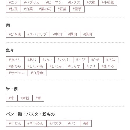
#ニラ
#パプリカ
#ピーマン
#レタス
#大根
#小松菜
#枝豆
#白菜
#菜の花
#豆苗
#里芋
肉
#ひき肉
#スペアリブ
#牛肉
#豚肉
#鶏肉
魚介
#あさり
#あじ
#いか
#いわし
#えび
#かき
#さば
#さわら
#ししゃも
#しじみ
#しらす
#ぶり
#まぐろ
#サーモン
#白身魚
米・餅
#米
#米粉
#餅
パン・麺・パスタ・粉もの
#うどん
#そうめん
#パスタ
#パン
#麺