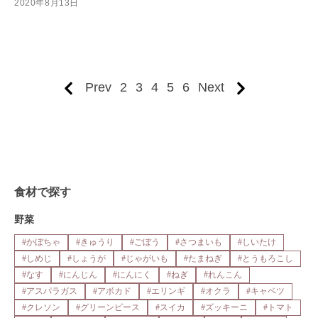
2020年8月13日
Prev
2
3
4
5
6
Next
食材で探す
野菜
#かぼちゃ
#きゅうり
#ごぼう
#さつまいも
#しいたけ
#しめじ
#しょうが
#じゃがいも
#たまねぎ
#とうもろこし
#なす
#にんじん
#にんにく
#ねぎ
#れんこん
#アスパラガス
#アボカド
#エリンギ
#オクラ
#キャベツ
#クレソン
#グリーンピース
#スイカ
#ズッキーニ
#トマト