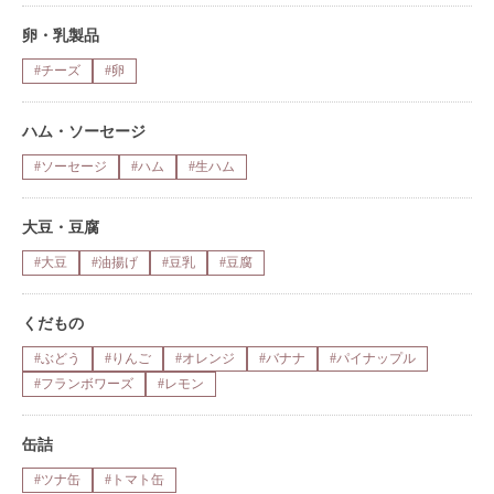
卵・乳製品
#チーズ
#卵
ハム・ソーセージ
#ソーセージ
#ハム
#生ハム
大豆・豆腐
#大豆
#油揚げ
#豆乳
#豆腐
くだもの
#ぶどう
#りんご
#オレンジ
#バナナ
#パイナップル
#フランボワーズ
#レモン
缶詰
#ツナ缶
#トマト缶